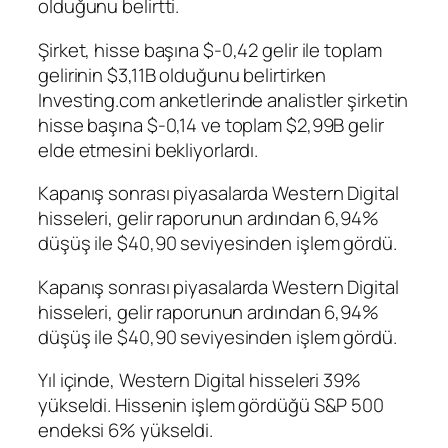
olduğunu belirtti.
Şirket, hisse başına $-0,42 gelir ile toplam
gelirinin $3,11B olduğunu belirtirken
Investing.com anketlerinde analistler şirketin
hisse başına $-0,14 ve toplam $2,99B gelir
elde etmesini bekliyorlardı.
Kapanış sonrası piyasalarda Western Digital
hisseleri, gelir raporunun ardından 6,94%
düşüş ile $40,90 seviyesinden işlem gördü.
Kapanış sonrası piyasalarda Western Digital
hisseleri, gelir raporunun ardından 6,94%
düşüş ile $40,90 seviyesinden işlem gördü.
Yıl içinde, Western Digital hisseleri 39%
yükseldi. Hissenin işlem gördüğü S&P 500
endeksi 6% yükseldi.