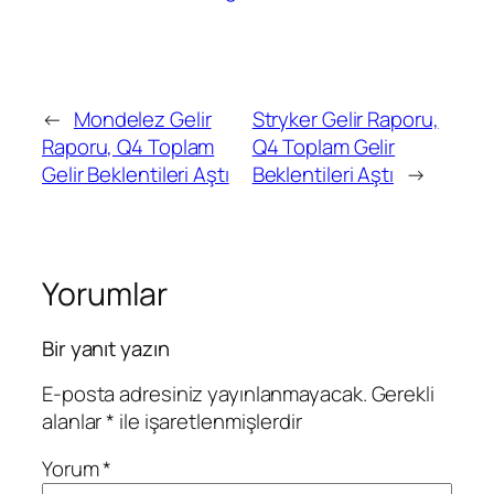
←
Mondelez Gelir
Stryker Gelir Raporu,
Raporu, Q4 Toplam
Q4 Toplam Gelir
Gelir Beklentileri Aştı
Beklentileri Aştı
→
Yorumlar
Bir yanıt yazın
E-posta adresiniz yayınlanmayacak.
Gerekli
alanlar
*
ile işaretlenmişlerdir
Yorum
*