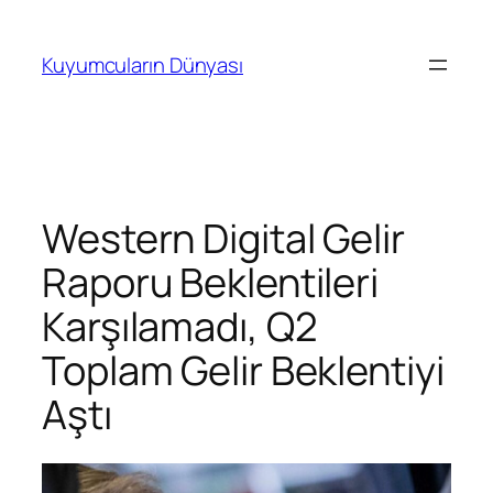
İçeriğe
geç
Kuyumcuların Dünyası
Western Digital Gelir
Raporu Beklentileri
Karşılamadı, Q2
Toplam Gelir Beklentiyi
Aştı