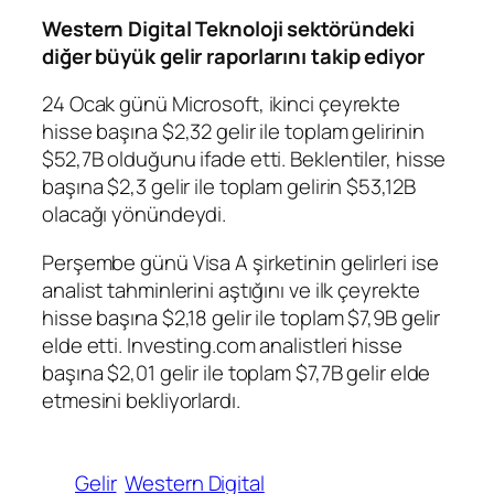
Western Digital Teknoloji sektöründeki
diğer büyük gelir raporlarını takip ediyor
24 Ocak günü Microsoft, ikinci çeyrekte
hisse başına $2,32 gelir ile toplam gelirinin
$52,7B olduğunu ifade etti. Beklentiler, hisse
başına $2,3 gelir ile toplam gelirin $53,12B
olacağı yönündeydi.
Perşembe günü Visa A şirketinin gelirleri ise
analist tahminlerini aştığını ve ilk çeyrekte
hisse başına $2,18 gelir ile toplam $7,9B gelir
elde etti. Investing.com analistleri hisse
başına $2,01 gelir ile toplam $7,7B gelir elde
etmesini bekliyorlardı.
Gelir
Western Digital