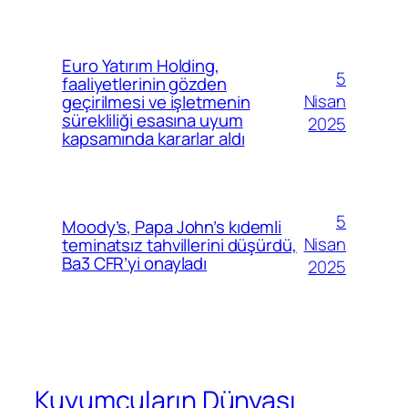
Euro Yatırım Holding,
5
faaliyetlerinin gözden
Nisan
geçirilmesi ve işletmenin
sürekliliği esasına uyum
2025
kapsamında kararlar aldı
5
Moody’s, Papa John’s kıdemli
Nisan
teminatsız tahvillerini düşürdü,
Ba3 CFR’yi onayladı
2025
Kuyumcuların Dünyası