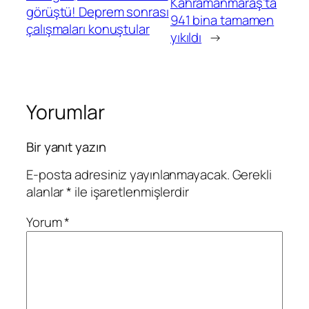
Kahramanmaraş’ta
görüştü! Deprem sonrası
941 bina tamamen
çalışmaları konuştular
yıkıldı
→
Yorumlar
Bir yanıt yazın
E-posta adresiniz yayınlanmayacak.
Gerekli
alanlar
*
ile işaretlenmişlerdir
Yorum
*