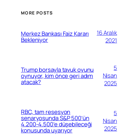
MORE POSTS
16 Aralık
Merkez Bankası Faiz Kararı
Bekleniyor
2021
5
Trump borsayla tavuk oyunu
Nisan
oynuyor, kim önce geri adım
atacak?
2025
RBC, tam resesyon
5
senaryosunda S&P 500’ün
Nisan
4.200-4.500’e düşebileceği
2025
konusunda uyarıyor