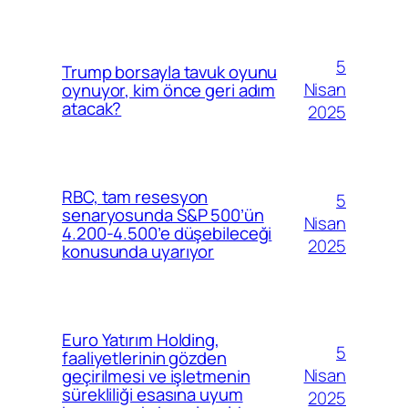
5
Trump borsayla tavuk oyunu
Nisan
oynuyor, kim önce geri adım
atacak?
2025
RBC, tam resesyon
5
senaryosunda S&P 500’ün
Nisan
4.200-4.500’e düşebileceği
2025
konusunda uyarıyor
Euro Yatırım Holding,
5
faaliyetlerinin gözden
Nisan
geçirilmesi ve işletmenin
sürekliliği esasına uyum
2025