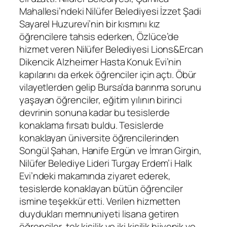
Mahallesi’ndeki Nilüfer Belediyesi İzzet Şadi
Sayarel Huzurevi’nin bir kısmını kız
öğrencilere tahsis ederken, Özlüce’de
hizmet veren Nilüfer Belediyesi Lions&Ercan
Dikencik Alzheimer Hasta Konuk Evi’nin
kapılarını da erkek öğrenciler için açtı. Öbür
vilayetlerden gelip Bursa’da barınma sorunu
yaşayan öğrenciler, eğitim yılının birinci
devrinin sonuna kadar bu tesislerde
konaklama fırsatı buldu. Tesislerde
konaklayan üniversite öğrencilerinden
Songül Şahan, Hanife Ergün ve İmran Girgin,
Nilüfer Belediye Lideri Turgay Erdem’i Halk
Evi’ndeki makamında ziyaret ederek,
tesislerde konaklayan bütün öğrenciler
ismine teşekkür etti. Verilen hizmetten
duydukları memnuniyeti lisana getiren
öğrenciler, tek kişilik ve iki kişilik hijyenik ve