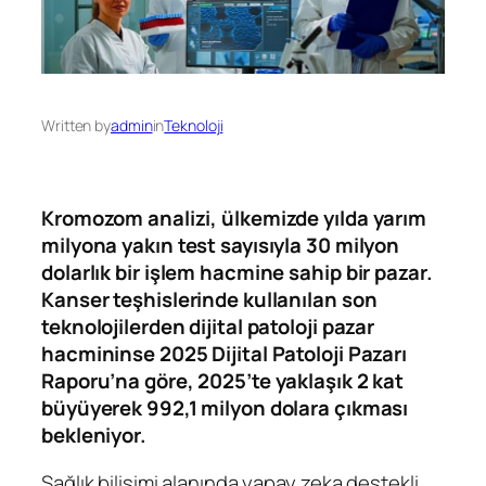
Written by
admin
in
Teknoloji
Kromozom analizi, ülkemizde yılda yarım
milyona yakın test sayısıyla 30 milyon
dolarlık bir işlem hacmine sahip bir pazar.
Kanser teşhislerinde kullanılan son
teknolojilerden dijital patoloji pazar
hacmininse 2025 Dijital Patoloji Pazarı
Raporu’na göre, 2025’te yaklaşık 2 kat
büyüyerek 992,1 milyon dolara çıkması
bekleniyor.
Sağlık bilişimi alanında yapay zeka destekli