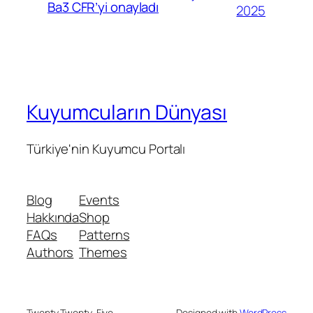
Ba3 CFR’yi onayladı
2025
Kuyumcuların Dünyası
Türkiye'nin Kuyumcu Portalı
Blog
Events
Hakkında
Shop
FAQs
Patterns
Authors
Themes
Twenty Twenty-Five
Designed with
WordPress