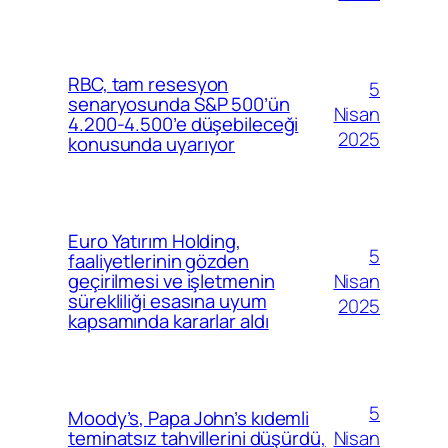
RBC, tam resesyon
5
senaryosunda S&P 500’ün
Nisan
4.200-4.500’e düşebileceği
2025
konusunda uyarıyor
Euro Yatırım Holding,
5
faaliyetlerinin gözden
Nisan
geçirilmesi ve işletmenin
sürekliliği esasına uyum
2025
kapsamında kararlar aldı
5
Moody’s, Papa John’s kıdemli
Nisan
teminatsız tahvillerini düşürdü,