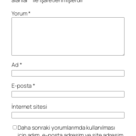
alanlar
*
ile işaretlenmişlerdir
Yorum
*
Ad
*
E-posta
*
İnternet sitesi
Daha sonraki yorumlarımda kullanılması
için adım, e-posta adresim ve site adresim