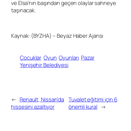
ve Elsa’nın başından geçen olaylar sahneye
taşınacak.
Kaynak: (BYZHA) – Beyaz Haber Ajansı
Çocuklar
Oyun
Oyunları
Pazar
Yenişehir Belediyesi
←
Renault, Nissan’da
Tuvalet eğitimi için 6
hissesini azaltıyor
önemli kural
→