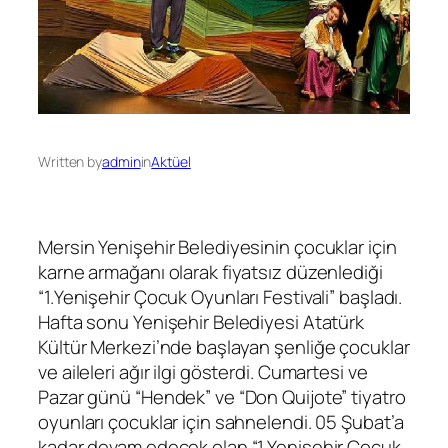
Written by
admin
in
Aktüel
Mersin Yenişehir Belediyesinin çocuklar için
karne armağanı olarak fiyatsız düzenlediği
“1.Yenişehir Çocuk Oyunları Festivali” başladı.
Hafta sonu Yenişehir Belediyesi Atatürk
Kültür Merkezi’nde başlayan şenliğe çocuklar
ve aileleri ağır ilgi gösterdi. Cumartesi ve
Pazar günü “Hendek” ve “Don Quijote” tiyatro
oyunları çocuklar için sahnelendi. 05 Şubat’a
kadar devam edecek olan “1.Yenişehir Çocuk