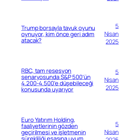
5
Trump borsayla tavuk oyunu
Nisan
oynuyor, kim önce geri adım
atacak?
2025
RBC, tam resesyon
5
senaryosunda S&P 500’ün
Nisan
4.200-4.500’e düşebileceği
2025
konusunda uyarıyor
Euro Yatırım Holding,
5
faaliyetlerinin gözden
Nisan
geçirilmesi ve işletmenin
sürekliliği esasına uyum
2025