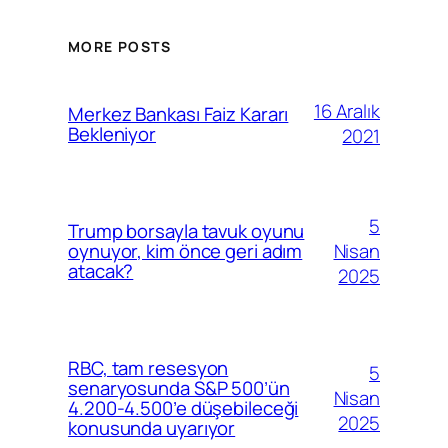
MORE POSTS
16 Aralık
Merkez Bankası Faiz Kararı
Bekleniyor
2021
5
Trump borsayla tavuk oyunu
Nisan
oynuyor, kim önce geri adım
atacak?
2025
RBC, tam resesyon
5
senaryosunda S&P 500’ün
Nisan
4.200-4.500’e düşebileceği
2025
konusunda uyarıyor