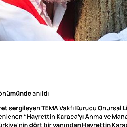
 dönümünde anıldı
yret sergileyen TEMA Vakfı Kurucu Onursal L
düzenlenen “Hayrettin Karaca’yı Anma ve Man
ürkiye’nin dört bir yanından Hayrettin Karac