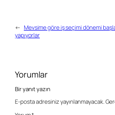
←
Mevsime göre iş seçimi dönemi başlad
yapıyorlar
Yorumlar
Bir yanıt yazın
E-posta adresiniz yayınlanmayacak.
Ger
Yorum
*