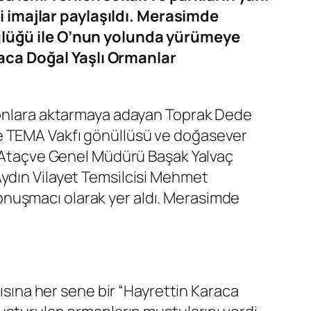
i imajlar paylaşıldı. Merasimde
kçülüğü ile O’nun yolunda yürümeye
aca Doğal Yaşlı Ormanlar
syonlara aktarmaya adayan Toprak Dede
ce TEMA Vakfı gönüllüsü ve doğasever
 Ataç
ve
Genel Müdürü Başak Yalvaç
Aydın Vilayet Temsilcisi Mehmet
onuşmacı olarak yer aldı. Merasimde
ına her sene bir “
Hayrettin Karaca