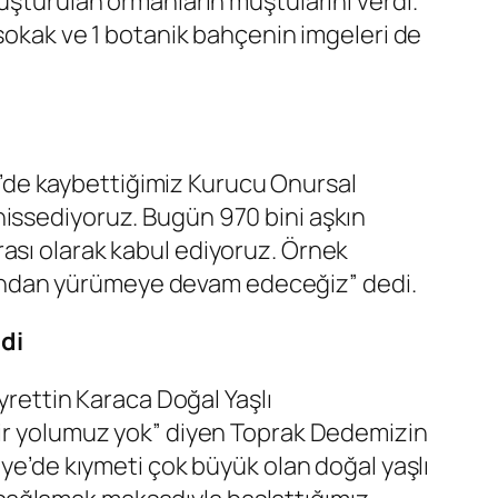
luşturulan
ormanların muştularını verdi.
 sokak ve 1 botanik bahçenin imgeleri de
’de kaybettiğimiz Kurucu Onursal
hissediyoruz. Bugün 970 bini aşkın
ası olarak kabul ediyoruz. Örnek
yolundan yürümeye devam edeceğiz” dedi.
di
yrettin Karaca Doğal Yaşlı
 bir yolumuz yok” diyen Toprak Dedemizin
iye’de kıymeti çok büyük olan doğal yaşlı