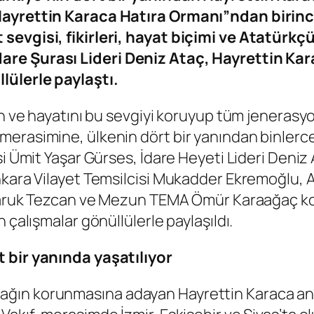
Hayrettin Karaca Hatıra Ormanı”ndan birinc
 sevgisi, fikirleri, hayat biçimi ve Atatür
are Şurası Lideri Deniz Ataç, Hayrettin Kar
lülerle paylaştı.
yan ve hayatını bu sevgiyi koruyup tüm jenera
merasimine, ülkenin dört bir yanından binler
si Ümit Yaşar Gürses, İdare Heyeti Lideri Deniz
nkara Vilayet Temsilcisi Mukadder Ekremoğlu, 
i Faruk Tezcan ve Mezun TEMA Ömür Karaağaç k
 çalışmalar gönüllülerle paylaşıldı.
 bir yanında yaşatılıyor
ğın korunmasına adayan Hayrettin Karaca anıs