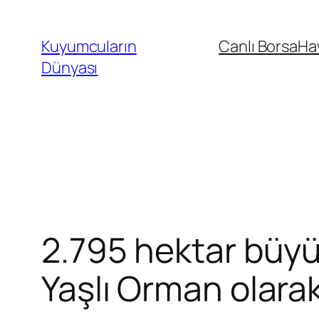
İçeriğe
geç
Kuyumcuların
Canlı Borsa
Ha
Dünyası
2.795 hektar büy
Yaşlı Orman olarak