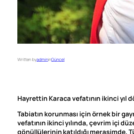
Written by
admin
in
Güncel
Hayrettin Karaca vefatının ikinci yıl
Tabiatın korunması için örnek bir ga
vefatının ikinci yılında, çevrim içi 
gönüllülerinin katıldığı merasimde, T