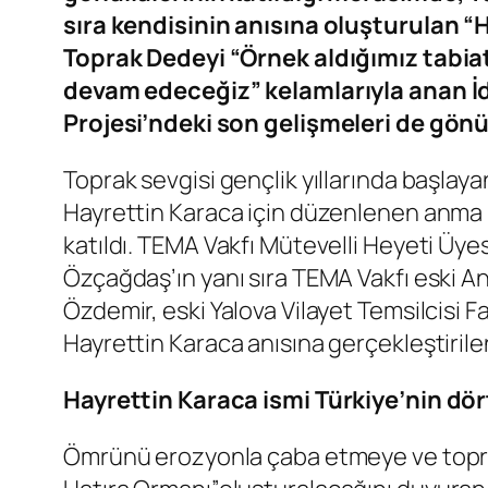
sıra kendisinin anısına oluşturulan “
Toprak Dedeyi “Örnek aldığımız tabiat
devam edeceğiz” kelamlarıyla anan İd
Projesi’ndeki son gelişmeleri de gönül
Toprak sevgisi gençlik yıllarında başla
Hayrettin Karaca için düzenlenen anma 
katıldı. TEMA Vakfı Mütevelli Heyeti Üye
Özçağdaş’ın yanı sıra TEMA Vakfı eski A
Özdemir, eski Yalova Vilayet Temsilcis
Hayrettin Karaca anısına gerçekleştirilen
Hayrettin Karaca ismi Türkiye’nin dört
Ömrünü erozyonla çaba etmeye ve topra