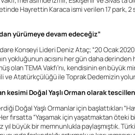
Vakıf, merasimde İzmir, Eskişehir ve Sivas’ta o
etinde Hayrettin Karaca ismi verilen 17 park, 2
undan yürümeye devam edeceğiz”
re Konseyi Lideri Deniz Ataç; “20 Ocak 2020
nın yokluğunun acısını her gün daha derinden 
üş olan TEMA Vakfı’nı, kendisinin en büyük mir
at stili ve Atatürkçülüğü ile Toprak Dedemizin 
 kesimi Doğal Yaşlı Orman olarak tescillen
diği Doğal Yaşlı Ormanlar için başlattıkları “Ha
 “Her fırsatta “Yaşamak için yaşatmaktan öteki
iz yıl büyük bir memnunlukla paylaşmıştık. Türk