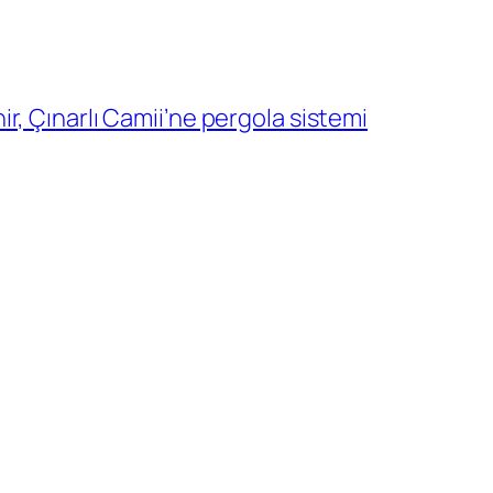
r, Çınarlı Camii’ne pergola sistemi
→