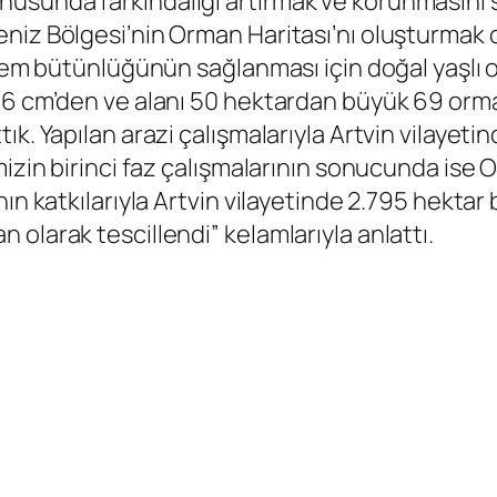
usunda farkındalığı artırmak ve korunmasını 
niz Bölgesi’nin Orman Haritası’nı oluşturmak o
stem bütünlüğünün sağlanması için doğal yaşlı 
36 cm’den ve alanı 50 hektardan büyük 69 orman
k. Yapılan arazi çalışmalarıyla Artvin vilayeti
emizin birinci faz çalışmalarının sonucunda i
’nın katkılarıyla Artvin vilayetinde 2.795 hek
olarak tescillendi” kelamlarıyla anlattı.