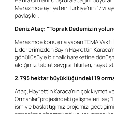
Hatıra Ormanı”
oluşturalacağını duyuran 
Merasimde ayrıyeten Türkiye’nin 17 vilay
paylaşıldı.
Deniz Ataç: “Toprak Dedemizin yol
Merasimde konuşma yapan TEMA Vakfı İda
Liderlerimizden Sayın Hayrettin Karaca’
gönüllüsüyle bir halk hareketine dönüşm
aldığımız tabiat sevgisi, fikirleri, hay
2.795 hektar büyüklüğündeki 19 orman
Ataç, Hayrettin Karaca’nın çok kıymet ver
Ormanlar”
projesindeki gelişmeleri ise;
ismiyle başlattığımız projemizi geçtiğim