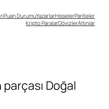
ri
Puan Durumu
Yazarlar
Hisseler
Pariteler
Kripto Paralar
Dövizler
Altınlar
 parçası Doğal