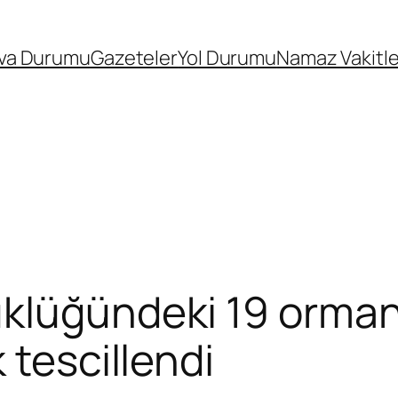
va Durumu
Gazeteler
Yol Durumu
Namaz Vakitle
üklüğündeki 19 orman
 tescillendi