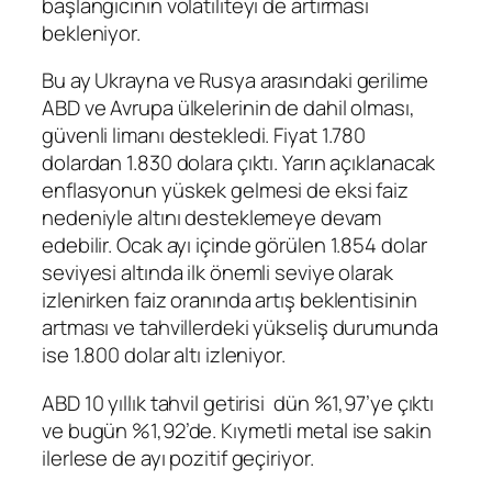
başlangıcının volatiliteyi de artırması
bekleniyor.
Bu ay Ukrayna ve Rusya arasındaki gerilime
ABD ve Avrupa ülkelerinin de dahil olması,
güvenli limanı destekledi. Fiyat 1.780
dolardan 1.830 dolara çıktı. Yarın açıklanacak
enflasyonun yüskek gelmesi de eksi faiz
nedeniyle altını desteklemeye devam
edebilir. Ocak ayı içinde görülen 1.854 dolar
seviyesi altında ilk önemli seviye olarak
izlenirken faiz oranında artış beklentisinin
artması ve tahvillerdeki yükseliş durumunda
ise 1.800 dolar altı izleniyor.
ABD 10 yıllık tahvil getirisi
dün %1,97’ye çıktı
ve bugün %1,92’de. Kıymetli metal ise sakin
ilerlese de ayı pozitif geçiriyor.