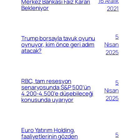
16 Aralık
Merkez Bankası Faiz Kararı
Bekleniyor
2021
5
Trump borsayla tavuk oyunu
Nisan
oynuyor, kim önce geri adım
atacak?
2025
RBC, tam resesyon
5
senaryosunda S&P 500’ün
Nisan
4.200-4.500’e düşebileceği
2025
konusunda uyarıyor
Euro Yatırım Holding,
5
faaliyetlerinin gözden