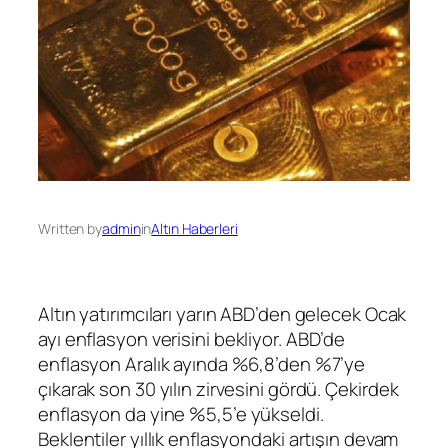
Written by
admin
in
Altın Haberleri
Altın
yatırımcıları yarın ABD’den gelecek Ocak
ayı
enflasyon
verisini bekliyor. ABD’de
enflasyon Aralık ayında %6,8’den %7’ye
çıkarak son 30 yılın zirvesini gördü.
Çekirdek
enflasyon
da yine %5,5’e yükseldi.
Beklentiler yıllık enflasyondaki artışın devam