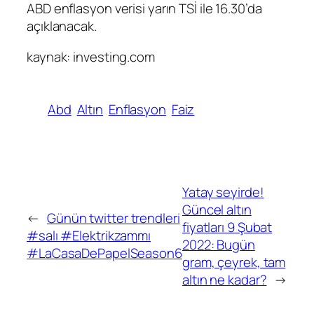
ABD enflasyon verisi yarın TSİ ile 16.30’da
açıklanacak.
kaynak: investing.com
Abd
Altın
Enflasyon
Faiz
Yatay seyirde!
Güncel altın
←
Günün twitter trendleri
fiyatları 9 Şubat
#salı #Elektrikzammı
2022: Bugün
#LaCasaDePapelSeason6
gram, çeyrek, tam
altın ne kadar?
→