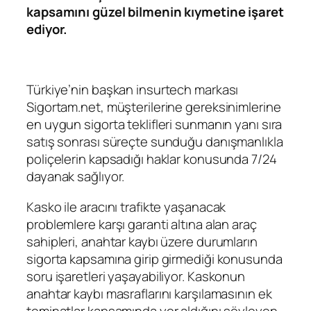
kapsamını güzel bilmenin kıymetine işaret
ediyor.
Türkiye’nin başkan insurtech markası
Sigortam.net, müşterilerine gereksinimlerine
en uygun sigorta teklifleri sunmanın yanı sıra
satış sonrası süreçte sunduğu danışmanlıkla
poliçelerin kapsadığı haklar konusunda 7/24
dayanak sağlıyor.
Kasko ile aracını trafikte yaşanacak
problemlere karşı garanti altına alan araç
sahipleri, anahtar kaybı üzere durumların
sigorta kapsamına girip girmediği konusunda
soru işaretleri yaşayabiliyor. Kaskonun
anahtar kaybı masraflarını karşılamasının ek
teminatlar kapsamında yer aldığını söyleyen