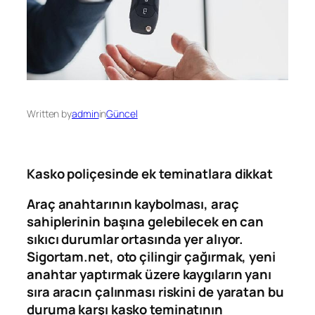
Written by
admin
in
Güncel
Kasko poliçesinde ek teminatlara dikkat
Araç anahtarının kaybolması, araç
sahiplerinin başına gelebilecek en can
sıkıcı durumlar ortasında yer alıyor.
Sigortam.net, oto çilingir çağırmak, yeni
anahtar yaptırmak üzere kaygıların yanı
sıra aracın çalınması riskini de yaratan bu
duruma karşı kasko teminatının