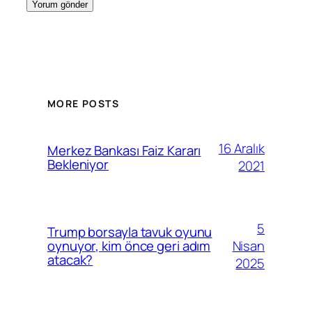
MORE POSTS
16 Aralık
Merkez Bankası Faiz Kararı
Bekleniyor
2021
5
Trump borsayla tavuk oyunu
Nisan
oynuyor, kim önce geri adım
atacak?
2025