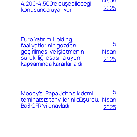
Nisan
4.200-4.500’e düşebileceği
2025
konusunda uyarıyor
Euro Yatırım Holding,
5
faaliyetlerinin gözden
Nisan
geçirilmesi ve işletmenin
sürekliliği esasına uyum
2025
kapsamında kararlar aldı
5
Moody’s, Papa John’s kıdemli
Nisan
teminatsız tahvillerini düşürdü,
Ba3 CFR’yi onayladı
2025