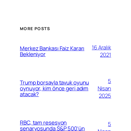
MORE POSTS
16 Aralık
Merkez Bankası Faiz Kararı
Bekleniyor
2021
5
Trump borsayla tavuk oyunu
Nisan
oynuyor, kim önce geri adım
atacak?
2025
RBC, tam resesyon
5
senaryosunda S&P 500’ün