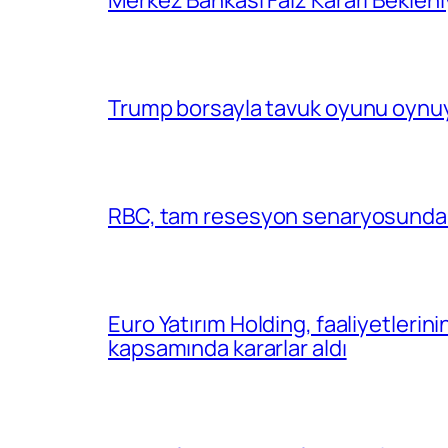
Merkez Bankası Faiz Kararı Bekleni
Trump borsayla tavuk oyunu oynuy
RBC, tam resesyon senaryosunda 
Euro Yatırım Holding, faaliyetlerin
kapsamında kararlar aldı