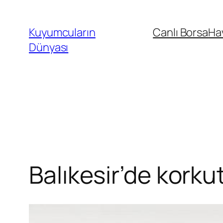
İçeriğe
geç
Kuyumcuların
Canlı Borsa
Ha
Dünyası
Balıkesir’de kork