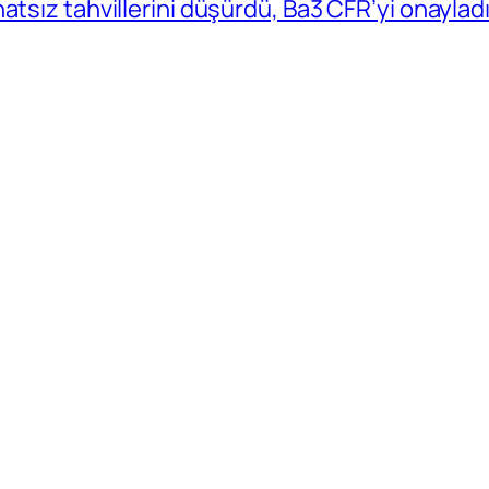
atsız tahvillerini düşürdü, Ba3 CFR’yi onaylad