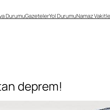
va Durumu
Gazeteler
Yol Durumu
Namaz Vakitle
utan deprem!