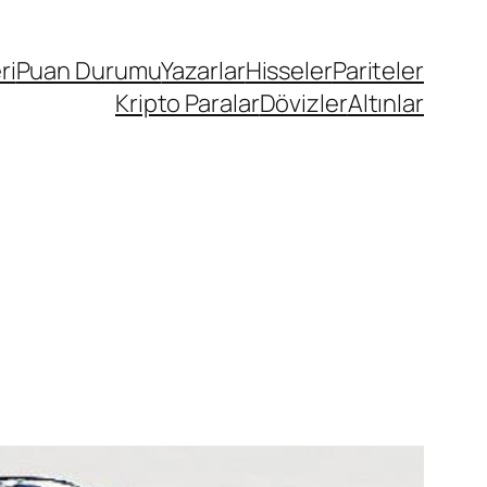
ri
Puan Durumu
Yazarlar
Hisseler
Pariteler
Kripto Paralar
Dövizler
Altınlar