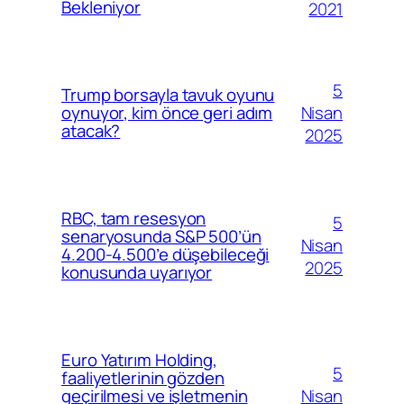
Bekleniyor
2021
5
Trump borsayla tavuk oyunu
Nisan
oynuyor, kim önce geri adım
atacak?
2025
RBC, tam resesyon
5
senaryosunda S&P 500’ün
Nisan
4.200-4.500’e düşebileceği
2025
konusunda uyarıyor
Euro Yatırım Holding,
5
faaliyetlerinin gözden
Nisan
geçirilmesi ve işletmenin