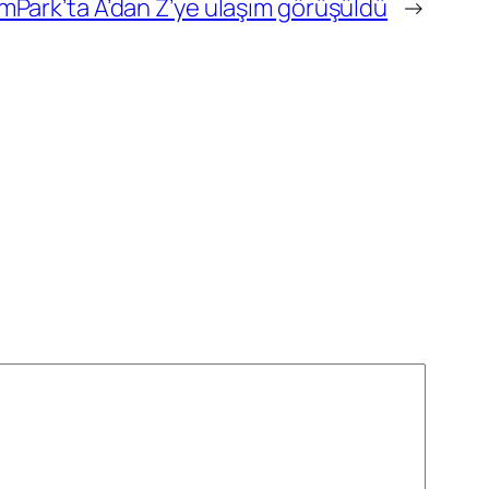
mPark’ta A’dan Z’ye ulaşım görüşüldü
→