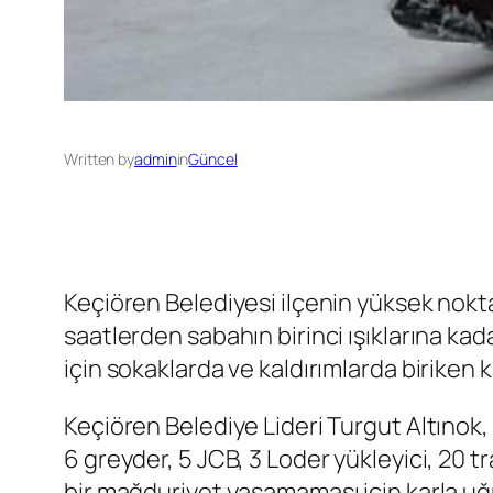
Written by
admin
in
Güncel
Keçiören Belediyesi ilçenin yüksek nokta
saatlerden sabahın birinci ışıklarına ka
için sokaklarda ve kaldırımlarda biriken 
Keçiören Belediye Lideri Turgut Altınok, g
6 greyder, 5 JCB, 3 Loder yükleyici, 20 
bir mağduriyet yaşamaması için karla uğr