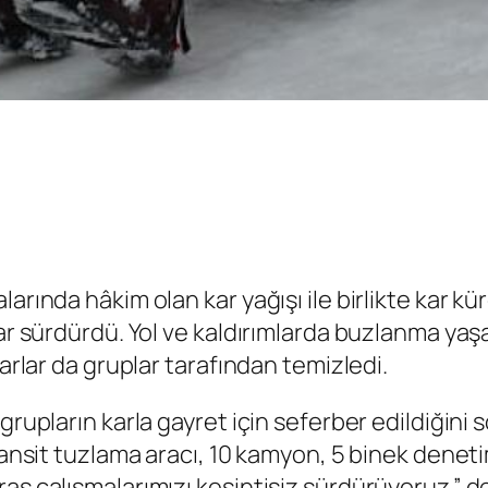
larında hâkim olan kar yağışı ile birlikte kar 
dar sürdürdü. Yol ve kaldırımlarda buzlanma ya
karlar da gruplar tarafından temizledi.
rupların karla gayret için seferber edildiğini s
transit tuzlama aracı, 10 kamyon, 5 binek denet
aş çalışmalarımızı kesintisiz sürdürüyoruz.” de