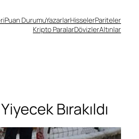
ri
Puan Durumu
Yazarlar
Hisseler
Pariteler
Kripto Paralar
Dövizler
Altınlar
iyecek Bırakıldı