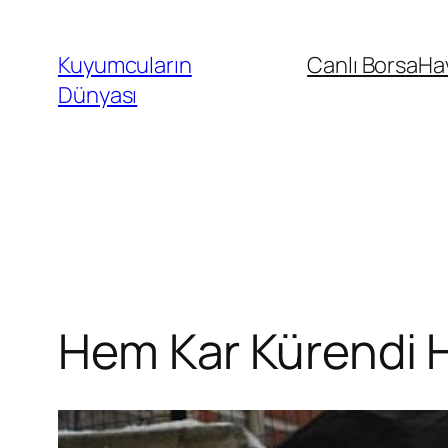
İçeriğe
geç
Kuyumcuların
Canlı Borsa
Ha
Dünyası
Hem Kar Kürendi H