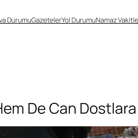
va Durumu
Gazeteler
Yol Durumu
Namaz Vakitle
em De Can Dostlara Y