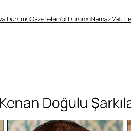
va Durumu
Gazeteler
Yol Durumu
Namaz Vakitle
enan Doğulu Şarkıla