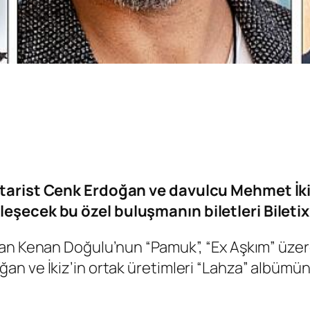
tarist Cenk Erdoğan ve davulcu Mehmet İkiz 
eşecek bu özel buluşmanın biletleri Biletix
an Kenan Doğulu’nun “Pamuk”, “Ex Aşkım” üzere
an ve İkiz’in ortak üretimleri “Lahza” albümü