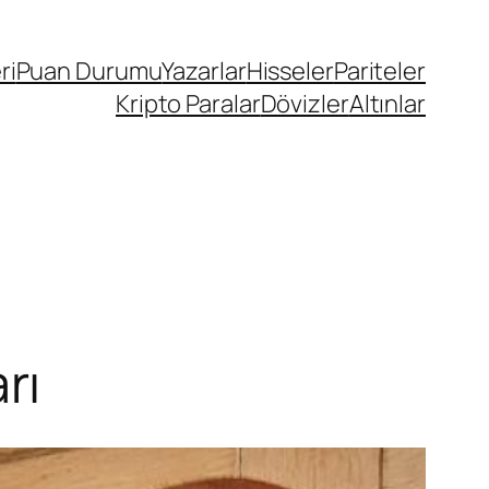
ri
Puan Durumu
Yazarlar
Hisseler
Pariteler
Kripto Paralar
Dövizler
Altınlar
rı