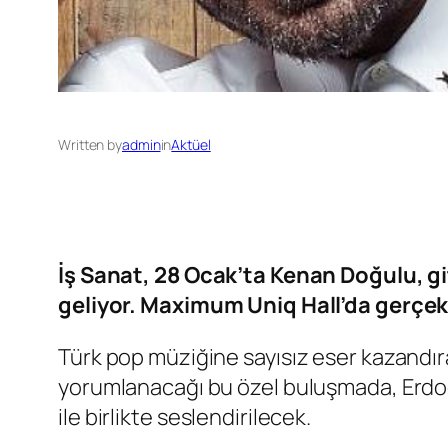
Written by
admin
in
Aktüel
İş Sanat, 28 Ocak’ta Kenan Doğulu, gi
geliyor. Maximum Uniq Hall’da gerçekl
Türk pop müziğine sayısız eser kazandır
yorumlanacağı bu özel buluşmada, Erdoğ
ile birlikte seslendirilecek.