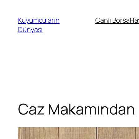
İçeriğe
geç
Kuyumcuların
Canlı Borsa
Ha
Dünyası
Caz Makamından K