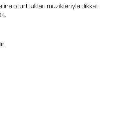
ine oturttukları müzikleriyle dikkat
ak.
ır.