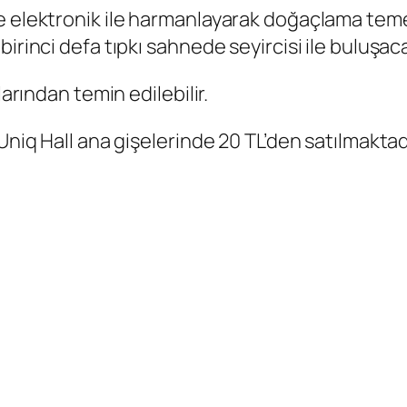
e elektronik ile harmanlayarak doğaçlama temel
irinci defa tıpkı sahnede seyircisi ile buluşac
larından temin edilebilir.
Uniq Hall ana gişelerinde 20 TL’den satılmaktad