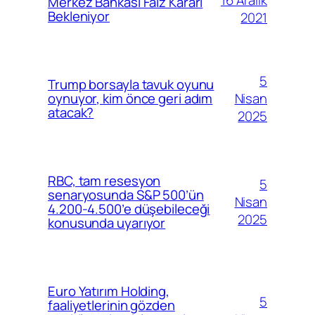
16 Aralık
Merkez Bankası Faiz Kararı
Bekleniyor
2021
5
Trump borsayla tavuk oyunu
Nisan
oynuyor, kim önce geri adım
atacak?
2025
RBC, tam resesyon
5
senaryosunda S&P 500’ün
Nisan
4.200-4.500’e düşebileceği
2025
konusunda uyarıyor
Euro Yatırım Holding,
5
faaliyetlerinin gözden