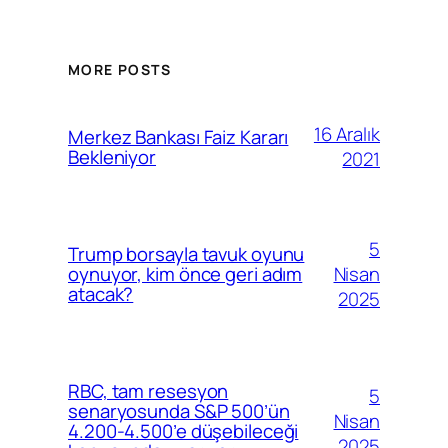
MORE POSTS
16 Aralık
Merkez Bankası Faiz Kararı
Bekleniyor
2021
5
Trump borsayla tavuk oyunu
Nisan
oynuyor, kim önce geri adım
atacak?
2025
RBC, tam resesyon
5
senaryosunda S&P 500’ün
Nisan
4.200-4.500’e düşebileceği
2025