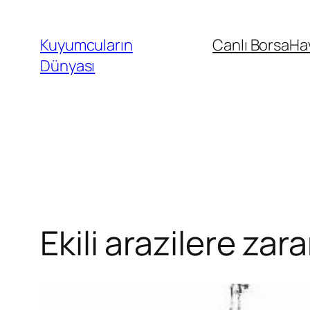
İçeriğe
geç
Kuyumcuların
Canlı Borsa
Ha
Dünyası
Ekili arazilere za