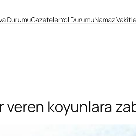
va Durumu
Gazeteler
Yol Durumu
Namaz Vakitle
rar veren koyunlara z