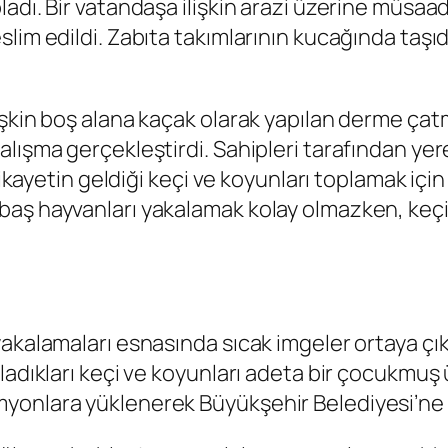
dı. Bir vatandaşa ilişkin arazi üzerine müsaade
lim edildi. Zabıta takımlarının kucağında taşıd
şkin boş alana kaçak olarak yapılan derme çatma
alışma gerçekleştirdi. Sahipleri tarafından ye
 şikayetin geldiği keçi ve koyunları toplamak iç
aş hayvanları yakalamak kolay olmazken, keçi v
yakalamaları esnasında sıcak imgeler ortaya ç
ladıkları keçi ve koyunları adeta bir çocukmuş 
yonlara yüklenerek Büyükşehir Belediyesi’ne t