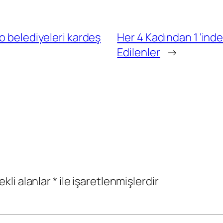
o belediyeleri kardeş
Her 4 Kadından 1 ‘in
Edilenler
→
ekli alanlar
*
ile işaretlenmişlerdir