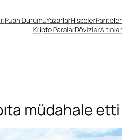
ri
Puan Durumu
Yazarlar
Hisseler
Pariteler
Kripto Paralar
Dövizler
Altınlar
abıta müdahale etti