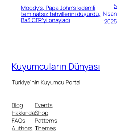
5
Moody’s, Papa John’s kıdemli
Nisan
teminatsız tahvillerini düşürdü,
Ba3 CFR’yi onayladı
2025
Kuyumcuların Dünyası
Türkiye'nin Kuyumcu Portalı
Blog
Events
Hakkında
Shop
FAQs
Patterns
Authors
Themes