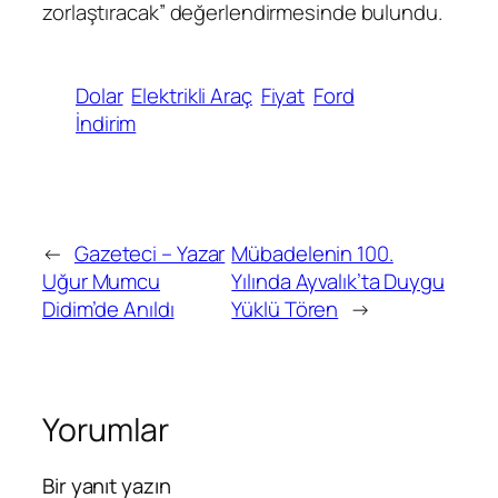
zorlaştıracak” değerlendirmesinde bulundu.
Dolar
Elektrikli Araç
Fiyat
Ford
İndirim
←
Gazeteci – Yazar
Mübadelenin 100.
Uğur Mumcu
Yılında Ayvalık’ta Duygu
Didim’de Anıldı
Yüklü Tören
→
Yorumlar
Bir yanıt yazın