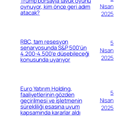
Trump borsayla tavuk oyunu
Nisan
oynuyor, kim önce geri adım
atacak?
2025
RBC, tam resesyon
5
senaryosunda S&P 500’ün
Nisan
4.200-4.500’e düşebileceği
2025
konusunda uyarıyor
Euro Yatırım Holding,
5
faaliyetlerinin gözden
Nisan
geçirilmesi ve işletmenin
sürekliliği esasına uyum
2025
kapsamında kararlar aldı