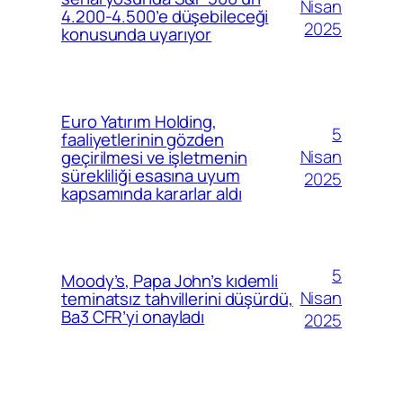
Nisan
4.200-4.500’e düşebileceği
2025
konusunda uyarıyor
Euro Yatırım Holding,
5
faaliyetlerinin gözden
Nisan
geçirilmesi ve işletmenin
sürekliliği esasına uyum
2025
kapsamında kararlar aldı
5
Moody’s, Papa John’s kıdemli
Nisan
teminatsız tahvillerini düşürdü,
Ba3 CFR’yi onayladı
2025