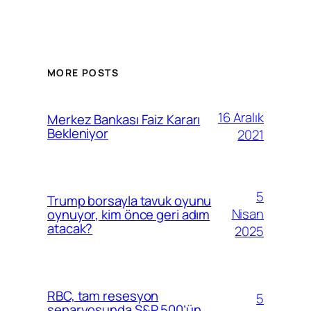
MORE POSTS
16 Aralık
Merkez Bankası Faiz Kararı
Bekleniyor
2021
5
Trump borsayla tavuk oyunu
Nisan
oynuyor, kim önce geri adım
atacak?
2025
RBC, tam resesyon
5
senaryosunda S&P 500’ün