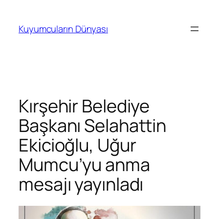
İçeriğe
geç
Kuyumcuların Dünyası
Kırşehir Belediye
Başkanı Selahattin
Ekicioğlu, Uğur
Mumcu’yu anma
mesajı yayınladı