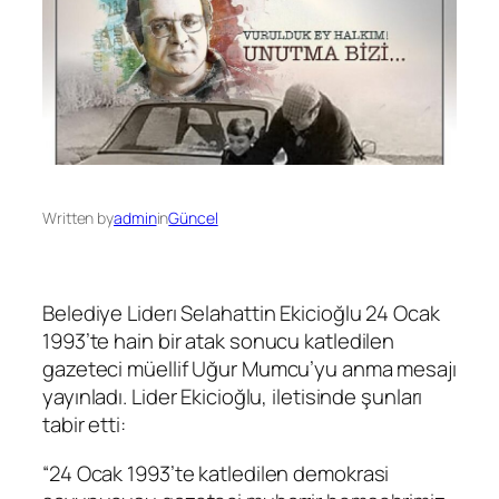
Written by
admin
in
Güncel
Belediye Lider
ı
Selahattin Ekicioğlu 24 Ocak
1993’te
hain bir atak sonucu katledilen
gazeteci
müellif
Uğur Mumcu
’yu anma mesa
jı
yayınladı. Lider Ekicioğlu, iletisinde şunları
tabir etti:
“
24 Ocak 1993’te katledi
len demokrasi