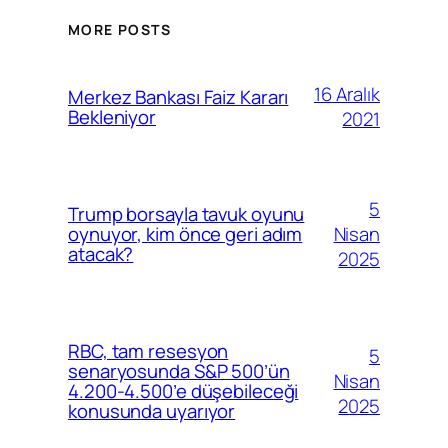
MORE POSTS
16 Aralık
Merkez Bankası Faiz Kararı
Bekleniyor
2021
5
Trump borsayla tavuk oyunu
Nisan
oynuyor, kim önce geri adım
atacak?
2025
RBC, tam resesyon
5
senaryosunda S&P 500’ün
Nisan
4.200-4.500’e düşebileceği
2025
konusunda uyarıyor