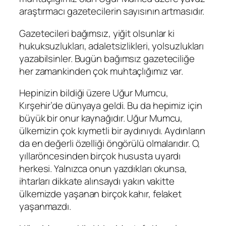
araştırmacı
gazetecilerin
sayısının artmasıdır.
Gazetecileri bağımsız, yiğit olsun
lar
ki
hukuksuzlukları, adaletsizlikleri, yolsuzlukları
yazabilsin
ler
. Bugün bağımsız gazeteciliğe
her zamankinden çok muhtaçlığımız var.
Hepinizin bildiği üzere
Uğur Mumcu,
Kırşehir’de dünyaya geldi. Bu da
hepimiz
için
büyük bir onur
kaynağıdır.
Uğur Mumcu,
ülkemizin
çok kıymetli bir aydını
ydı
. Aydınların
da
en değerli özelliği öngörülü olmalarıdır. O,
yıllar
öncesinden birçok hususta uyardı
herkesi. Yalnızca onun yazdıkları okunsa,
ihtarları dikkate alınsaydı yakın vakitte
ülkemizde yaşanan birçok kahır, felaket
yaşanmazdı.