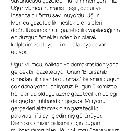
savunucusu gazeteci muharrir hemşehrimiz
Uğur Mumcu
hümanist; eşit, özgür ve
insanca bir ömrü
savunuyordu. Uğur
Mumcu
,
gazetecilik meslek prensip
leri
doğrultusunda nasıl gazetecilik yapılacağının
en düzgün örneklerinden biri olarak
kalplerimizdeki yerini muhafazaya devam
ediyor.
Uğur Mumcu,
halktan ve demokrasiden yana
gerçek bir gazeteciydi.
Onun
“
Bilgi sahibi
olmadan fikir sahibi olunmaz.
”
kelamını bugün
çok daha yeterli anlıyoruz. Bugün
ülkemizde
her alanda olduğu üzere
gazetecilik
mesleği
de
güç bir imtihandan geçiyor. Misyonu
gerçekleri aktarmak olan gazetecilik;
palavrası, iftirayı iş edinmiş görünüyor.
Demokrasimizin gelişmesi için bugün
muhtaçlığımız olan Uğur Mumcu üzere
yavuz