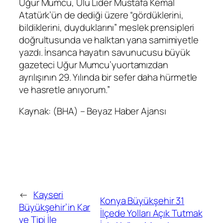
Uğur Mumcu, Ulu Lider Mustafa Kemal
Atatürk’ün de de
diği üzere “gördüklerini,
bildiklerini, duyduklarını” meslek prensipleri
doğrultusunda ve halktan yana samimi
yetle
yazdı. İnsanca hayatın savunucusu büyük
gazeteci Uğur Mumcu’yu
ortamızdan
ayrılışının 29. Yılında bir sefer daha
hürmetle
ve hasretle anıyorum.”
Kaynak: (BHA) – Beyaz Haber Ajansı
←
Kayseri
Konya Büyükşehir 31
Büyükşehir’in Kar
İlçede Yolları Açık Tutmak
ve Tipi İle