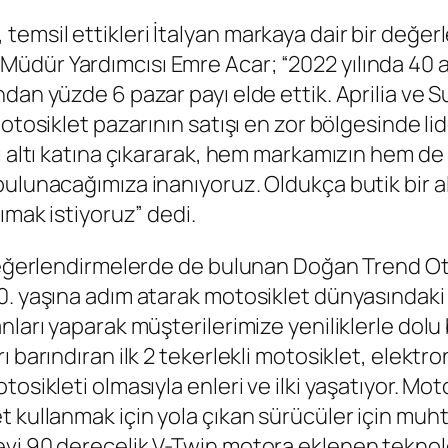
temsil ettikleri İtalyan markaya dair bir değ
üdür Yardımcısı Emre Acar; “2022 yılında 40 a
an yüzde 6 pazar payı elde ettik. Aprilia ve Su
motosiklet pazarının satışı en zor bölgesinde l
ı altı katına çıkararak, hem markamızın hem de 
 bulunacağımıza inanıyoruz. Oldukça butik bir
ımak istiyoruz” dedi.
k değerlendirmelerde de bulunan Doğan Trend 
0. yaşına adım atarak motosiklet dünyasındaki
ları yaparak müşterilerimize yeniliklerle dolu 
 barındıran ilk 2 tekerlekli motosiklet, elektro
osikleti olmasıyla enleri ve ilki yaşatıyor. Mot
 kullanmak için yola çıkan sürücüler için muht
vi 90 derecelik V-Twin motora eklenen teknol