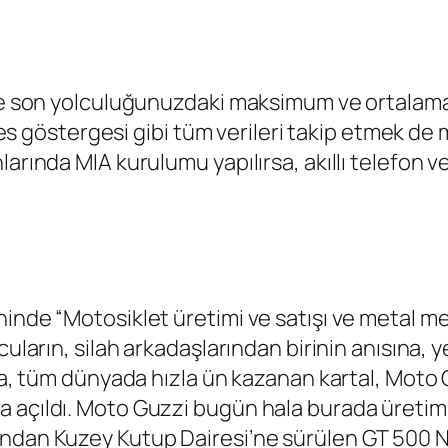
ile son yolculuğunuzdaki maksimum ve ortalama
vites göstergesi gibi tüm verileri takip etmek 
arında MIA kurulumu yapılırsa, akıllı telefon ve 
nde “Motosiklet üretimi ve satışı ve metal meka
cuların, silah arkadaşlarından birinin anısına, 
ana, tüm dünyada hızla ün kazanan kartal, Moto
 açıldı. Moto Guzzi bugün hala burada üretim 
ından Kuzey Kutup Dairesi’ne sürülen GT 500 N