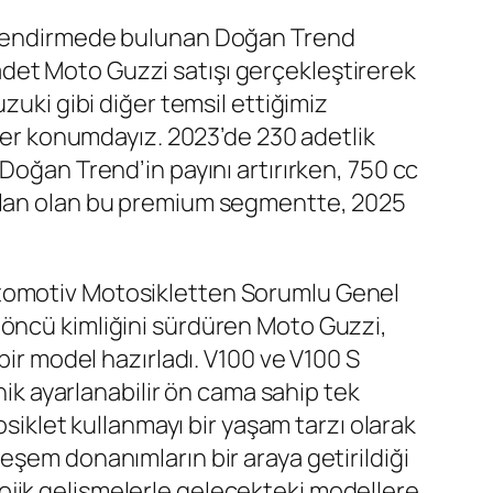
erlendirmede bulunan Doğan Trend
det Moto Guzzi satışı gerçekleştirerek
zuki gibi diğer temsil ettiğimiz
ider konumdayız. 2023’de 230 adetlik
Doğan Trend’in payını artırırken, 750 cc
 alan olan bu premium segmentte, 2025
Otomotiv Motosikletten Sorumlu Genel
 öncü kimliğini sürdüren Moto Guzzi,
bir model hazırladı. V100 ve V100 S
nik ayarlanabilir ön cama sahip tek
osiklet kullanmayı bir yaşam tarzı olarak
eşem donanımların bir araya getirildiği
ojik gelişmelerle gelecekteki modellere