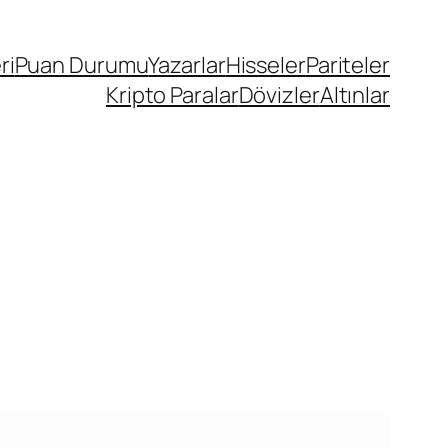
ri
Puan Durumu
Yazarlar
Hisseler
Pariteler
Kripto Paralar
Dövizler
Altınlar