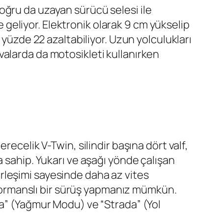
oğru da uzayan sürücü selesi ile
eliyor. Elektronik olarak 9 cm yükselip
 yüzde 22 azaltabiliyor. Uzun yolculukları
alarda da motosikleti kullanırken
ecelik V-Twin, silindir başına dört valf,
 sahip. Yukarı ve aşağı yönde çalışan
birleşimi sayesinde daha az vites
erformanslı bir sürüş yapmanız mümkün.
ia” (Yağmur Modu) ve “Strada” (Yol