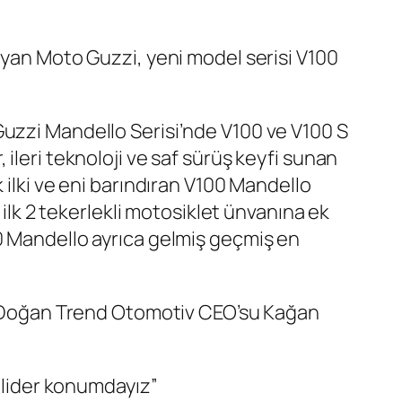
lyan Moto Guzzi, yeni model serisi V100
Guzzi Mandello Serisi’nde V100 ve V100 S
ileri teknoloji ve saf sürüş keyfi sunan
 ilki ve eni barındıran V100 Mandello
 ilk 2 tekerlekli motosiklet ünvanına ek
0 Mandello ayrıca gelmiş geçmiş en
 Doğan Trend Otomotiv CEO’su Kağan
a lider konumdayız”