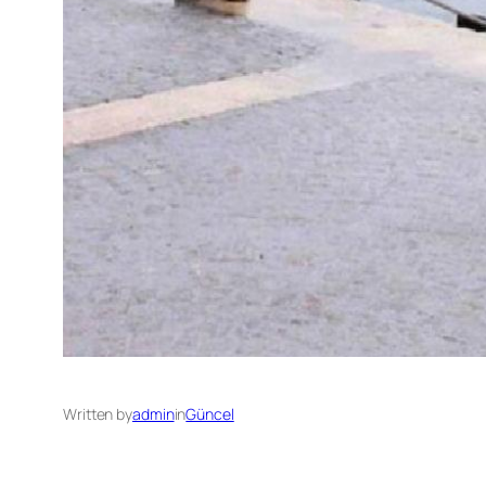
Written by
admin
in
Güncel