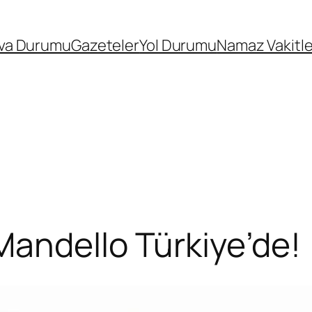
va Durumu
Gazeteler
Yol Durumu
Namaz Vakitle
andello Türkiye’de!