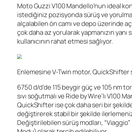
Moto Guzzi V100 Mandello’nun ideal konu
istediğiniz pozisyonda sürüş ve yorulma
alçalabilen ön camı ve depo üzerinde açıl
çok daha az yorularak yapmanızın yanı s
kullanıcının rahat etmesi sağlıyor.
Enlemesine V-Twin motor, QuickShifter
6750 d/d’de 115 beygir güç ve 105 nm tork
sıvı soğutmalı ve Ride by Wire’lı V100 M
QuickShifter ise çok daha seri bir şekilde
değiştirerek stabil bir şekilde ilerleme
Değiştirilebilen sürüş modları, “Viaggi
Modu) olarak tercih edilebiliyor.