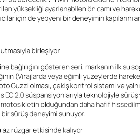
rilen yüksekliği ayarlanabilen ön camı ve harek
lar için de yepyeni bir deneyimin kapılarını ar
ğutmasıyla birleşiyor
ne bağlılığını gösteren seri, markanın ilk su s
ğinin (Virajlarda veya eğimli yüzeylerde hareke
Moto Guzzi olması, çekiş kontrol sistemi ve yal
s EC 2.0 süspansiyonlarıyla teknolojiyle sürüş 
 motosikletin olduğundan daha hafif hissedilme
 bir sürüş deneyimi sunuyor.
 az rüzgar etkisinde kalıyor