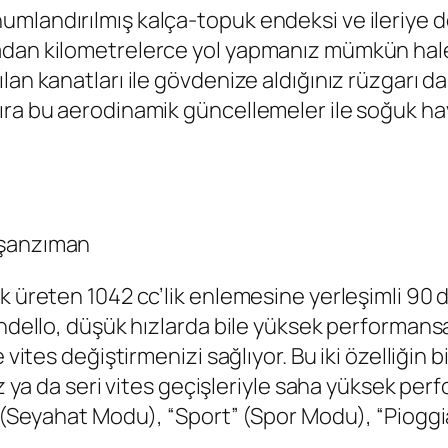
mlandırılmış kalça-topuk endeksi ve ileriye d
dan kilometrelerce yol yapmanız mümkün hale g
an kanatları ile gövdenize aldığınız rüzgarı da
ıra bu aerodinamik güncellemeler ile soğuk hav
 şanzıman
 üreten 1042 cc’lik enlemesine yerleşimli 90 der
andello, düşük hızlarda bile yüksek performansa
 vites değiştirmenizi sağlıyor. Bu iki özelliğin 
niz ya da seri vites geçişleriyle saha yüksek p
o” (Seyahat Modu), “Sport” (Spor Modu), “Piogg