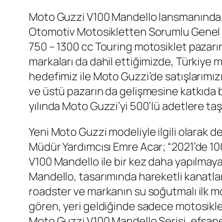
Moto Guzzi V100 Mandello lansmanında, 
Otomotiv Motosikletten Sorumlu Genel M
750 – 1300 cc Touring motosiklet pazarınd
markaları da dahil ettiğimizde, Türkiye 
hedefimiz ile Moto Guzzi’de satışlarımız
ve üstü pazarın da gelişmesine katkıda
yılında Moto Guzzi’yi 500’lü adetlere taş
Yeni Moto Guzzi modeliyle ilgili olara
Müdür Yardımcısı Emre Acar; “2021’de 10
V100 Mandello ile bir kez daha yapılmayan
Mandello, tasarımında hareketli kanatları
roadster ve markanın su soğutmalı ilk mot
gören, yeri geldiğinde sadece motosiklet
Moto Guzzi V100 Mandello Serisi, efsane