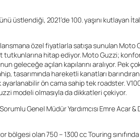
ü üstlendiği, 2021’de 100. yaşını kutlayan İta
 lansmana özel fiyatlarla satışa sunulan Moto 
tutkunlarına hitap ediyor. Moto Guzzi; konfor, 
un geleceğe açılan kapılarını aralıyor. Pek çok
ahip, tasarımında hareketli kanatları barındıran
 ayarlanabilir ön cama sahip tek roadster. V10
zi modeli olmasıyla da dikkatleri çekiyor.
Sorumlu Genel Müdür Yardımcısı Emre Acar &
zor bölgesi olan 750 – 1300 cc Touring sınıfınd