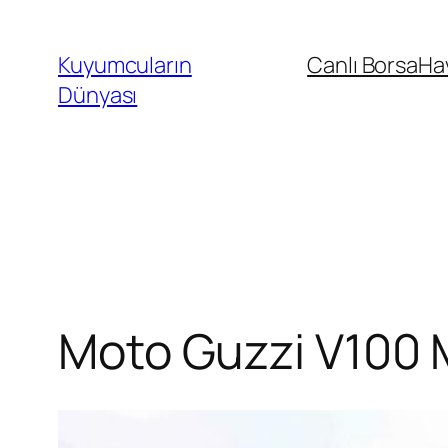
İçeriğe
geç
Kuyumcuların
Canlı Borsa
Ha
Dünyası
Moto Guzzi V100 M