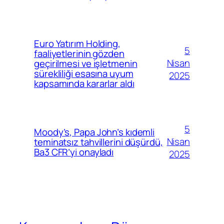
Euro Yatırım Holding,
5
faaliyetlerinin gözden
Nisan
geçirilmesi ve işletmenin
sürekliliği esasına uyum
2025
kapsamında kararlar aldı
5
Moody’s, Papa John’s kıdemli
Nisan
teminatsız tahvillerini düşürdü,
Ba3 CFR’yi onayladı
2025