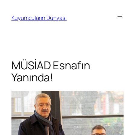
İçeriğe
geç
Kuyumcuların Dünyası
MÜSİAD Esnafın
Yanında!