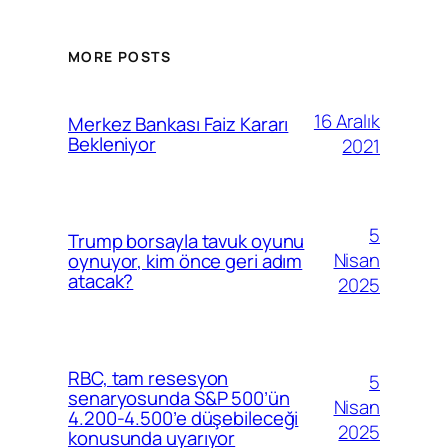
MORE POSTS
16 Aralık
Merkez Bankası Faiz Kararı
Bekleniyor
2021
5
Trump borsayla tavuk oyunu
Nisan
oynuyor, kim önce geri adım
atacak?
2025
RBC, tam resesyon
5
senaryosunda S&P 500’ün
Nisan
4.200-4.500’e düşebileceği
2025
konusunda uyarıyor