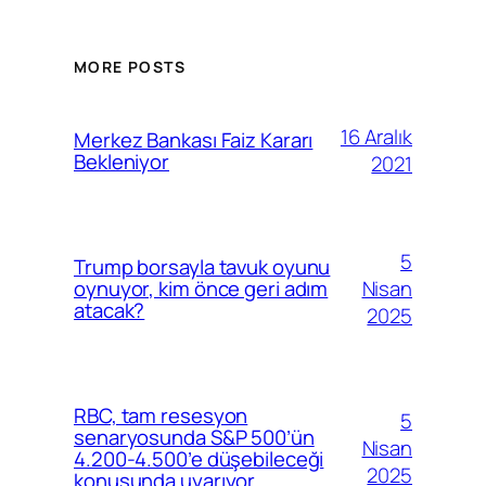
MORE POSTS
16 Aralık
Merkez Bankası Faiz Kararı
Bekleniyor
2021
5
Trump borsayla tavuk oyunu
Nisan
oynuyor, kim önce geri adım
atacak?
2025
RBC, tam resesyon
5
senaryosunda S&P 500’ün
Nisan
4.200-4.500’e düşebileceği
2025
konusunda uyarıyor