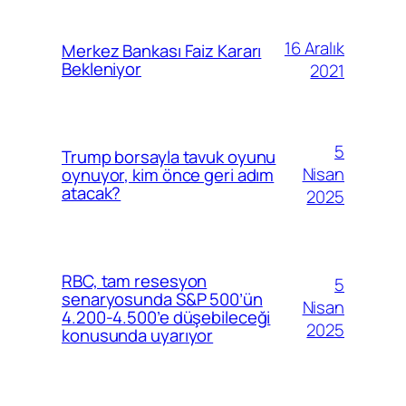
16 Aralık
Merkez Bankası Faiz Kararı
Bekleniyor
2021
5
Trump borsayla tavuk oyunu
Nisan
oynuyor, kim önce geri adım
atacak?
2025
RBC, tam resesyon
5
senaryosunda S&P 500’ün
Nisan
4.200-4.500’e düşebileceği
2025
konusunda uyarıyor