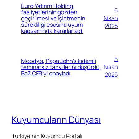
Euro Yatırım Holding,
5
faaliyetlerinin gözden
Nisan
geçirilmesi ve işletmenin
sürekliliği esasına uyum
2025
kapsamında kararlar aldı
5
Moody’s, Papa John’s kıdemli
Nisan
teminatsız tahvillerini düşürdü,
Ba3 CFR’yi onayladı
2025
Kuyumcuların Dünyası
Türkiye'nin Kuyumcu Portalı