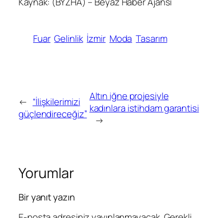
Kaynak: (BYZHA) – Beyaz Haber Ajansı
Fuar
Gelinlik
İzmir
Moda
Tasarım
Altın iğne projesiyle
←
“İlişkilerimizi
kadınlara istihdam garantisi
güçlendireceğiz”
→
Yorumlar
Bir yanıt yazın
E-posta adresiniz yayınlanmayacak.
Gerekli