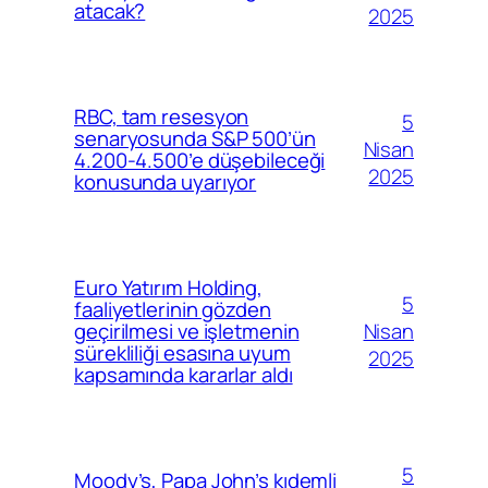
atacak?
2025
RBC, tam resesyon
5
senaryosunda S&P 500’ün
Nisan
4.200-4.500’e düşebileceği
2025
konusunda uyarıyor
Euro Yatırım Holding,
5
faaliyetlerinin gözden
Nisan
geçirilmesi ve işletmenin
sürekliliği esasına uyum
2025
kapsamında kararlar aldı
5
Moody’s, Papa John’s kıdemli