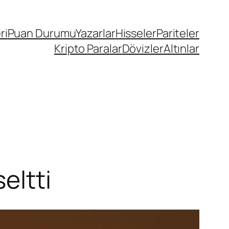
ri
Puan Durumu
Yazarlar
Hisseler
Pariteler
Kripto Paralar
Dövizler
Altınlar
eltti