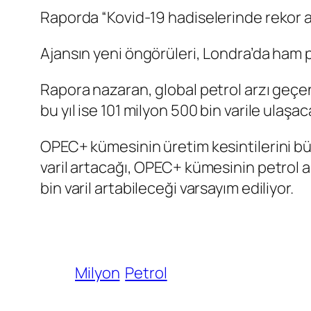
Raporda “Kovid-19 hadiselerinde rekor artı
Ajansın yeni öngörüleri, Londra’da ham pe
Rapora nazaran, global petrol arzı geçen y
bu yıl ise 101 milyon 500 bin varile ulaşac
OPEC+ kümesinin üretim kesintilerini bü
varil artacağı, OPEC+ kümesinin petrol ar
bin varil artabileceği varsayım ediliyor.
Milyon
Petrol