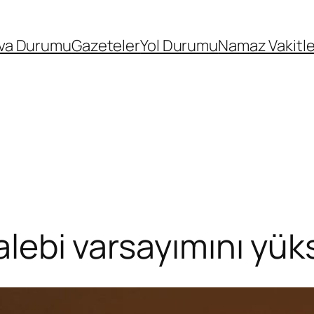
va Durumu
Gazeteler
Yol Durumu
Namaz Vakitle
alebi varsayımını yüks