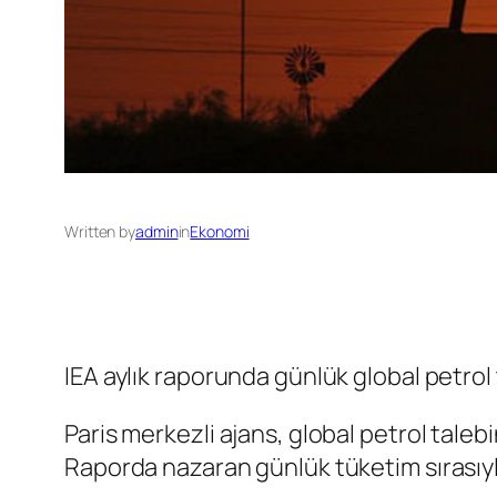
Written by
admin
in
Ekonomi
IEA aylık raporunda günlük global petrol t
Paris merkezli ajans, global petrol taleb
Raporda nazaran günlük tüketim sırasıyla 