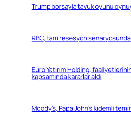
Trump borsayla tavuk oyunu oynuy
RBC, tam resesyon senaryosunda 
Euro Yatırım Holding, faaliyetlerin
kapsamında kararlar aldı
Moody’s, Papa John’s kıdemli temin