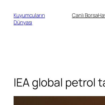
İçeriğe
geç
Kuyumcuların
Canlı Borsa
Ha
Dünyası
IEA global petrol t