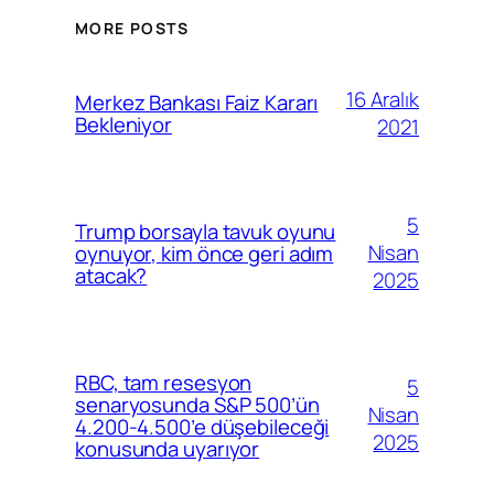
MORE POSTS
16 Aralık
Merkez Bankası Faiz Kararı
Bekleniyor
2021
5
Trump borsayla tavuk oyunu
Nisan
oynuyor, kim önce geri adım
atacak?
2025
RBC, tam resesyon
5
senaryosunda S&P 500’ün
Nisan
4.200-4.500’e düşebileceği
2025
konusunda uyarıyor