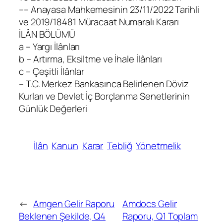
–– Anayasa Mahkemesinin 23/11/2022 Tarihli
ve 2019/18481 Müracaat Numaralı Kararı
İLÂN BÖLÜMÜ
a – Yargı İlânları
b – Artırma, Eksiltme ve İhale İlânları
c – Çeşitli İlânlar
– T.C. Merkez Bankasınca Belirlenen Döviz
Kurları ve Devlet İç Borçlanma Senetlerinin
Günlük Değerleri
İlân
Kanun
Karar
Tebliğ
Yönetmelik
←
Amgen Gelir Raporu
Amdocs Gelir
Beklenen Şekilde, Q4
Raporu, Q1 Toplam